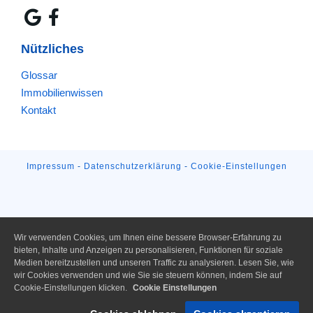
Nützliches
Glossar
Immobilienwissen
Kontakt
Impressum
-
Datenschutzerklärung
-
Cookie-Einstellungen
Wir verwenden Cookies, um Ihnen eine bessere Browser-Erfahrung zu
bieten, Inhalte und Anzeigen zu personalisieren, Funktionen für soziale
Medien bereitzustellen und unseren Traffic zu analysieren. Lesen Sie, wie
wir Cookies verwenden und wie Sie sie steuern können, indem Sie auf
Cookie-Einstellungen klicken.
Cookie Einstellungen