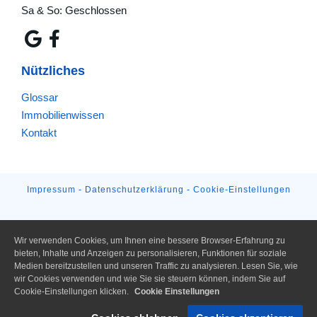
Sa & So: Geschlossen
Nützliches
Glossar
Immobilienwissen
Kontakt
Impressum
-
Datenschutzerklärung
-
Cookie-Einstellungen
Wir verwenden Cookies, um Ihnen eine bessere Browser-Erfahrung zu
bieten, Inhalte und Anzeigen zu personalisieren, Funktionen für soziale
Medien bereitzustellen und unseren Traffic zu analysieren. Lesen Sie, wie
wir Cookies verwenden und wie Sie sie steuern können, indem Sie auf
Cookie-Einstellungen klicken.
Cookie Einstellungen